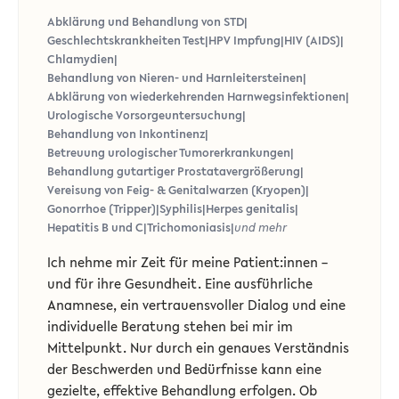
Abklärung und Behandlung von STD
|
Geschlechtskrankheiten Test
|
HPV Impfung
|
HIV (AIDS)
|
Chlamydien
|
Behandlung von Nieren- und Harnleitersteinen
|
Abklärung von wiederkehrenden Harnwegsinfektionen
|
Urologische Vorsorgeuntersuchung
|
Behandlung von Inkontinenz
|
Betreuung urologischer Tumorerkrankungen
|
Behandlung gutartiger Prostatavergrößerung
|
Vereisung von Feig- & Genitalwarzen (Kryopen)
|
Gonorrhoe (Tripper)
|
Syphilis
|
Herpes genitalis
|
Hepatitis B und C
|
Trichomoniasis
|
und mehr
Ich nehme mir Zeit für meine Patient:innen –
und für ihre Gesundheit. Eine ausführliche
Anamnese, ein vertrauensvoller Dialog und eine
individuelle Beratung stehen bei mir im
Mittelpunkt. Nur durch ein genaues Verständnis
der Beschwerden und Bedürfnisse kann eine
gezielte, effektive Behandlung erfolgen. Ob