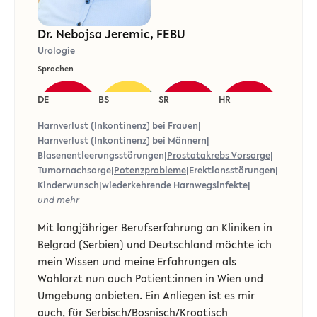
Dr. Nebojsa Jeremic, FEBU
Urologie
Sprachen
DE
BS
SR
HR
Harnverlust (Inkontinenz) bei Frauen
|
Harnverlust (Inkontinenz) bei Männern
|
Blasenentleerungsstörungen
|
Prostatakrebs Vorsorge
|
Tumornachsorge
|
Potenzprobleme
|
Erektionsstörungen
|
Kinderwunsch
|
wiederkehrende Harnwegsinfekte
|
und mehr
Mit langjähriger Berufserfahrung an Kliniken in
Belgrad (Serbien) und Deutschland möchte ich
mein Wissen und meine Erfahrungen als
Wahlarzt nun auch Patient:innen in Wien und
Umgebung anbieten. Ein Anliegen ist es mir
auch, für Serbisch/Bosnisch/Kroatisch