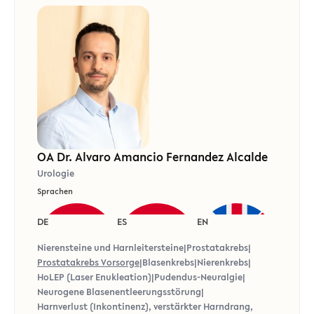
OA Dr. Alvaro Amancio Fernandez Alcalde
Urologie
Sprachen
DE
ES
EN
Nierensteine und Harnleitersteine
|
Prostatakrebs
|
Prostatakrebs Vorsorge
|
Blasenkrebs
|
Nierenkrebs
|
HoLEP (Laser Enukleation)
|
Pudendus-Neuralgie
|
Neurogene Blasenentleerungsstörung
|
Harnverlust (Inkontinenz), verstärkter Harndrang,