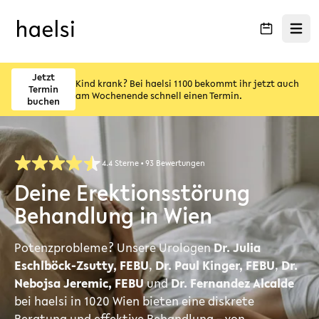
Menü ö
Jetzt
Kind krank? Bei haelsi 1100 bekommt ihr jetzt auch
Termin
am Wochenende schnell einen Termin.
buchen
4.4 Sterne • 93 Bewertungen
Deine Erektionsstörung
Behandlung in Wien
Potenzprobleme? Unsere Urologen
Dr. Julia
Eschlböck-Zsutty, FEBU
,
Dr. Paul Kinger, FEBU
,
Dr.
Nebojsa Jeremic, FEBU
und
Dr. Fernandez Alcalde
bei haelsi in 1020 Wien bieten eine diskrete
Beratung und effektive Behandlung – von