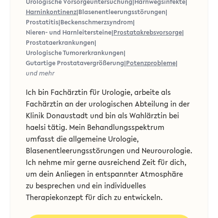
Urologische Vorsorgeuntersuchung
|
Harnwegsinfekte
|
Harninkontinenz
|
Blasenentleerungsstörungen
|
Prostatitis
|
Beckenschmerzsyndrom
|
Nieren- und Harnleitersteine
|
Prostatakrebsvorsorge
|
Prostataerkrankungen
|
Urologische Tumorerkrankungen
|
Gutartige Prostatavergrößerung
|
Potenzprobleme
|
und mehr
Ich bin Fachärztin für Urologie, arbeite als
Fachärztin an der urologischen Abteilung in der
Klinik Donaustadt und bin als Wahlärztin bei
haelsi tätig. Mein Behandlungsspektrum
umfasst die allgemeine Urologie,
Blasenentleerungsstörungen und Neurourologie.
Ich nehme mir gerne ausreichend Zeit für dich,
um dein Anliegen in entspannter Atmosphäre
zu besprechen und ein individuelles
Therapiekonzept für dich zu entwickeln.