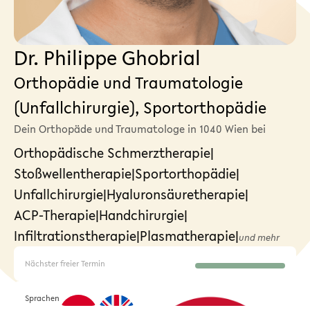
Dr. Philippe Ghobrial
Orthopädie und Traumatologie
(Unfallchirurgie), Sportorthopädie
Dein Orthopäde und Traumatologe in 1040 Wien bei
Orthopädische Schmerztherapie
|
Stoßwellentherapie
|
Sportorthopädie
|
Unfallchirurgie
|
Hyaluronsäuretherapie
|
ACP-Therapie
|
Handchirurgie
|
Infiltrationstherapie
|
Plasmatherapie
|
und mehr
Nächster freier Termin
Sprachen