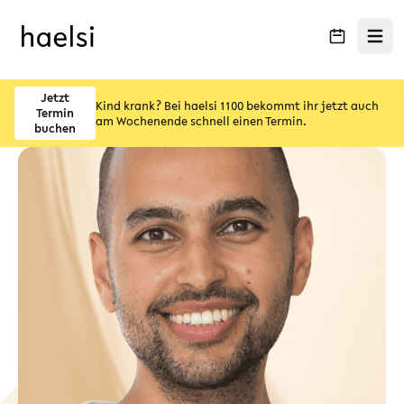
Menü ö
Jetzt
Kind krank? Bei haelsi 1100 bekommt ihr jetzt auch
Termin
am Wochenende schnell einen Termin.
buchen