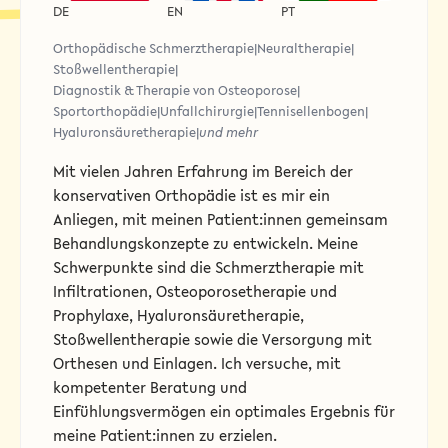
DE
EN
PT
Orthopädische Schmerztherapie
|
Neuraltherapie
|
Stoßwellentherapie
|
Diagnostik & Therapie von Osteoporose
|
Sportorthopädie
|
Unfallchirurgie
|
Tennisellenbogen
|
Hyaluronsäuretherapie
|
und mehr
Mit vielen Jahren Erfahrung im Bereich der
konservativen Orthopädie ist es mir ein
Anliegen, mit meinen Patient:innen gemeinsam
Behandlungskonzepte zu entwickeln. Meine
Schwerpunkte sind die Schmerztherapie mit
Infiltrationen, Osteoporosetherapie und
Prophylaxe, Hyaluronsäuretherapie,
Stoßwellentherapie sowie die Versorgung mit
Orthesen und Einlagen. Ich versuche, mit
kompetenter Beratung und
Einfühlungsvermögen ein optimales Ergebnis für
meine Patient:innen zu erzielen.