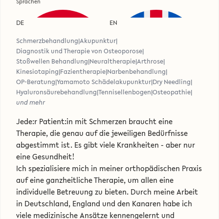
Sprachen
DE
EN
Schmerzbehandlung
|
Akupunktur
|
Diagnostik und Therapie von Osteoporose
|
Stoßwellen Behandlung
|
Neuraltherapie
|
Arthrose
|
Kinesiotaping
|
Fazientherapie
|
Narbenbehandlung
|
OP-Beratung
|
Yamamoto Schädelakupunktur
|
Dry Needling
|
Hyaluronsäurebehandlung
|
Tennisellenbogen
|
Osteopathie
|
und mehr
Jede:r Patient:in mit Schmerzen braucht eine
Therapie, die genau auf die jeweiligen Bedürfnisse
abgestimmt ist. Es gibt viele Krankheiten - aber nur
eine Gesundheit!
Ich spezialisiere mich in meiner
orthopädischen Praxis
auf eine ganzheitliche Therapie, um allen eine
individuelle Betreuung zu bieten. Durch meine Arbeit
in Deutschland, England und den Kanaren habe ich
viele medizinische Ansätze kennengelernt und