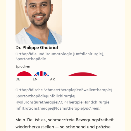
Dr. Philippe Ghobrial
Orthopädie und Traumatologie (Unfallchirurgie),
Sportorthopädie
Sprachen
DE
EN
AR
Orthopädische Schmerztherapie
|
Stoßwellentherapie
|
Sportorthopädie
|
Unfallchirurgie
|
Hyaluronsäuretherapie
|
ACP-Therapie
|
Handchirurgie
|
Infiltrationstherapie
|
Plasmatherapie
|
und mehr
Mein Ziel ist es, schmerzfreie Bewegungsfreiheit
wiederherzustellen — so schonend und präzise