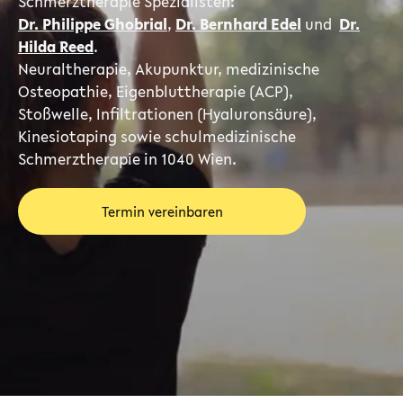
Schmerztherapie Spezialisten:
Dr. Philippe Ghobrial
,
Dr. Bernhard Edel
und
Dr.
Hilda Reed
.
Neuraltherapie, Akupunktur, medizinische
Osteopathie, Eigenbluttherapie (ACP),
Stoßwelle, Infiltrationen (Hyaluronsäure),
Kinesiotaping sowie schulmedizinische
Schmerztherapie in 1040 Wien.
Termin vereinbaren