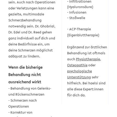
- Infiltrationen
sein. Auch nach Operationen
(Hyaluronsäure)
oder Verletzungen kann eine
- Infusionen
gezielte, multimodale
- Stoßwelle
Schmerzbehandlung
notwendig sein. Dr. Ghobrial,
-
ACP-Therapie
Dr. Edel und Dr. Reed gehen
(Eigenbluttherapie)
ganz individuell auf dich und
deine Bedürfnisse ein, um
Ergänzend zur ärztlichen
deine Schmerzen möglichst
Behandlung ist oftmals
adäquat zu lindern.
auch
Physiotherapie
,
Osteopathie
oder
Wenn die bisherige
psychologische
Behandlung nicht
Unterstützung
sehr
ausreichend wirkt
hilfreich. Bei haelsi sind
- Behandlung von Gelenks-
alle diese Expert:innen
und Rückenschmerzen
für dich da.
- Schmerzen nach
Operationen
- Korrektur von