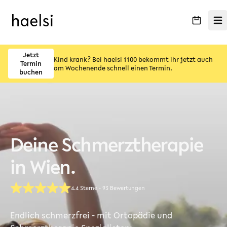
Menü
Jetzt
Kind krank? Bei haelsi 1100 bekommt ihr jetzt auch
Termin
am Wochenende schnell einen Termin.
buchen
Deine Schmerztherapie
in Wien.
4.4 Sterne - 93 Bewertungen
Endlich schmerzfrei - mit Ortopädie und